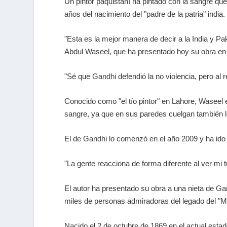
Un pintor paquistaní ha pintado con la sangre qu
años del nacimiento del "padre de la patria" india.
"Esta es la mejor manera de decir a la India y Pak
Abdul Waseel, que ha presentado hoy su obra en 
"Sé que
Gandhi
defendió la no violencia, pero al
Conocido como "el tío pintor" en Lahore, Waseel 
sangre, ya que en sus paredes cuelgan también 
El de
Gandhi
lo comenzó en el año 2009 y ha ido 
"La gente reacciona de forma diferente al ver mi tr
El autor ha presentado su obra a una nieta de
Ga
miles de personas admiradoras del legado del "M
Nacido el 2 de octubre de 1869 en el actual estad