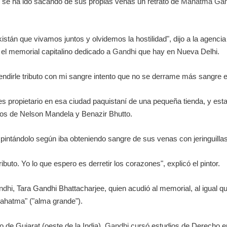
e se ha ido sacando de sus propias venas un retrato de
Mahatma Gan
istán que vivamos juntos y olvidemos la hostilidad", dijo a la agencia
el memorial capitalino dedicado a
Gandhi
que hay en Nueva Delhi.
 rendirle tributo con mi sangre intento que no se derrame más sangre e
es propietario en esa ciudad paquistaní de una pequeña tienda, y est
los de Nelson Mandela y Benazir Bhutto.
pintándolo según iba obteniendo sangre de sus venas con jeringuillas
ibuto. Yo lo que espero es derretir los corazones", explicó el pintor.
ndhi
, Tara Gandhi Bhattacharjee, quien acudió al memorial, al igual que
ahatma" ("alma grande").
o de Gujarat (oeste de la India),
Gandhi
cursó estudios de Derecho en 