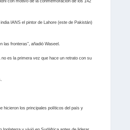
dhi
con motivo de la conmemoración de los 142
 india IANS el pintor de Lahore (este de Pakistán)
n las fronteras", añadió Waseel.
a no es la primera vez que hace un retrato con su
.
 hicieron los principales políticos del país y
Inglaterra y vivió en Sudáfrica antes de liderar