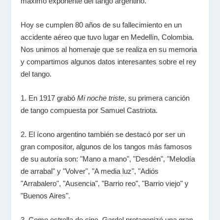
máximo exponente del tango argentino.
Hoy se cumplen 80 años de su fallecimiento en un
accidente aéreo que tuvo lugar en Medellín, Colombia.
Nos unimos al homenaje que se realiza en su memoria
y compartimos algunos datos interesantes sobre el rey
del tango.
1. En 1917 grabó
Mi noche triste
, su primera canción
de tango compuesta por Samuel Castriota.
2. El ícono argentino también se destacó por ser un
gran compositor, algunos de los tangos más famosos
de su autoría son: "Mano a mano", "Desdén", "Melodía
de arrabal" y "Volver", "A media luz", "Adiós
"Arrabalero", "Ausencia", "Barrio reo", "Barrio viejo" y
"Buenos Aires".
3. Como estrella de cine, Gardel protagonizó una gran