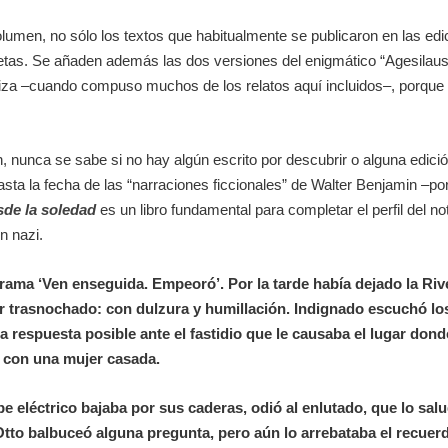
olumen, no sólo los textos que habitualmente se publicaron en las ed
tas. Se añaden además las dos versiones del enigmático “Agesilau
biza –cuando compuso muchos de los relatos aquí incluidos–, porque 
 nunca se sabe si no hay algún escrito por descubrir o alguna edici
ta la fecha de las “narraciones ficcionales” de Walter Benjamin –por n
sde la soledad
es un libro fundamental para completar el perfil del n
n nazi.
legrama ‘Ven enseguida. Empeoró’. Por la tarde había dejado la Ri
 trasnochado: con dulzura y humillación. Indignado escuchó los r
a respuesta posible ante el fastidio que le causaba el lugar dond
 con una mujer casada.
e eléctrico bajaba por sus caderas, odió al enlutado, que lo sa
. Otto balbuceó alguna pregunta, pero aún lo arrebataba el recuer