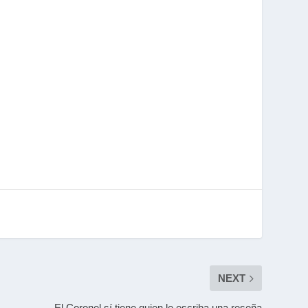
NEXT
El Coronel sí tiene quien le escriba una reseña