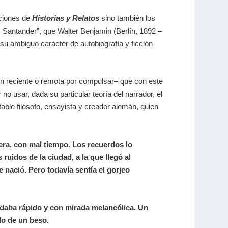
iciones de
Historias y Relatos
sino también los
s Santander”, que
Walter Benjamin
(Berlín, 1892 –
su ambiguo carácter de autobiografía y ficción
ón reciente o remota por compulsar– que con este
o usar, dada su particular teoría del narrador, el
otable filósofo, ensayista y creador alemán, quien
vera, con mal tiempo. Los recuerdos lo
uidos de la ciudad, a la que llegó al
e nació. Pero todavía sentía el gorjeo
ludaba rápido y con mirada melancólica. Un
do de un beso.