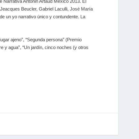
de Narrativa Antonin Artaud México 2013. El
 Jeacques Beucler, Gabriel Laculli,
José María
de un yo narrativo único y contundente. La
 lugar ajeno”, “Segunda persona” (Premio
re y agua”, “Un jardín, cinco noches (y otros