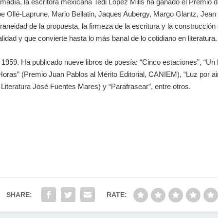
Almadía, la escritora mexicana Tedi López Mills ha ganado el Premio 
pe Ollé-Laprune
,
Mario Bellatin
, Jaques Aubergy,
Margo Glantz
, Jean
eidad de la propuesta, la firmeza de la escritura y la construcción 
lidad y que convierte hasta lo más banal de lo cotidiano en literatura.
 1959. Ha publicado nueve libros de poesía: “Cinco estaciones”, “Un
“Horas” (Premio Juan Pablos al Mérito Editorial, CANIEM), “Luz por ai
Literatura José Fuentes Mares) y “Parafrasear”, entre otros.
SHARE:
RATE: