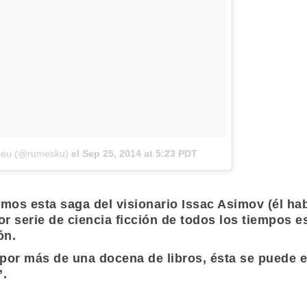
omeu (@rumesku)
el
Sep 25, 2014 at 5:23 PDT
emos esta saga del visionario
Issac Asimov
(él ha
r serie de ciencia ficción de todos los tiempos e
ón.
por más de una docena de libros, ésta se puede en
”.