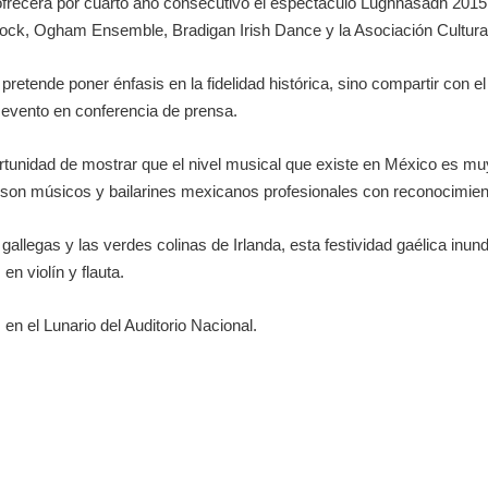
 ofrecerá por cuarto año consecutivo el espectáculo Lughnasadh 201
k, Ogham Ensemble, Bradigan Irish Dance y la Asociación Cultural
 pretende poner énfasis en la fidelidad histórica, sino compartir con e
el evento en conferencia de prensa.
unidad de mostrar que el nivel musical que existe en México es muy a
 son músicos y bailarines mexicanos profesionales con reconocimient
 gallegas y las verdes colinas de Irlanda, esta festividad gaélica inund
n violín y flauta.
 en el Lunario del Auditorio Nacional.