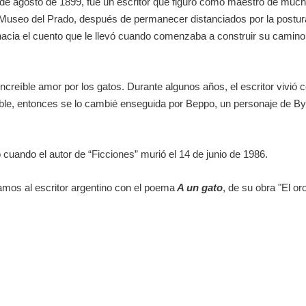
 de agosto de 1899, fue un escritor que figuró como maestro de muchos
l Museo del Prado, después de permanecer distanciados por la postur
hacia el cuento que le llevó cuando comenzaba a construir su camino l
creíble amor por los gatos. Durante algunos años, el escritor vivió c
le, entonces se lo cambié enseguida por Beppo, un personaje de Byro
cuando el autor de
“Ficciones”
murió el 14 de junio de 1986.
damos al escritor argentino con el poema
A un gato
, de su obra "El or