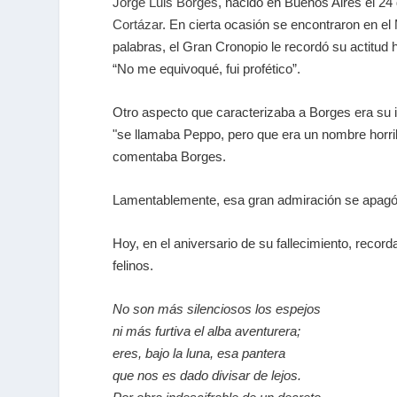
Jorge Luis Borges
, nacido en Buenos Aires el 24
Cortázar
. En cierta ocasión se encontraron en e
palabras, el Gran Cronopio le recordó su actitud 
“No me equivoqué, fui profético”.
Otro aspecto que caracterizaba a Borges era su in
"se llamaba Peppo, pero que era un nombre horrib
comentaba Borges.
Lamentablemente, esa gran admiración se apagó 
Hoy, en el aniversario de su fallecimiento, recor
felinos.
No son más silenciosos los espejos
ni más furtiva el alba aventurera;
eres, bajo la luna, esa pantera
que nos es dado divisar de lejos.