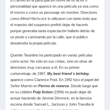
El cameo es la participación breve de un actor o
personalidad que aparece en una película ya sea como
él mismo o como un personaje sin nombre. Directores
como
Alfred Hitchcock
lo utilizaron con tanto éxito que
el maestro del suspenso prefirió dejar de hacerlo
porque generaba tanta expectación hallarlo detrás de
un poste o caminando por la calle, que el público
desatendía la propia película.
Quentin Tarantino ha participado en varias películas
como actor. No sólo en sus cintas, sino en otras de
directores muy cercanos a él. En su primer
cortometraje, de 1987,
My best friend´s birhday
,
aparece como Clarence Pool. En 1992 hizo el papel del
Señor Marrón en
Perros de reserva
. Desde luego que
en su célebre
Pulp fiction
(1994) no pudo dejar de
actuar haciendo de Jimmie Dimmick, en la famosa
escena donde Samuel L. Jackson y John Travolta le