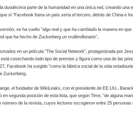
la duodécima parte de la humanidad en una única red, creando una en
que si "Facebook fuera un país sería el tercero, detrás de China e Ind
ersión, se ha vuelto "algo real y que ha cambiado la manera en qu
a red que ha hecho de Zuckerberg un multimillonario".
asmados en un película "The Social Network", protagonizada por Jess
), está cosechando todo tipo de premios y figura como una de las prin
7, Facebook ha surgido "como la fábrica social de la vida estadou
de Zuckerberg.
nge, el fundador de WikiLeaks, con el presidente de EE.UU., Barack
 en segunda posición de esta lista, que según Time, "de alguna man
o número de la revista, cuyos lectores escogieron entre 25 personas 