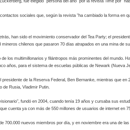
t Zuckerberg, fue elegido "persona del año" por la revista Time por "
 contactos sociales que, según la revista "ha cambiado la forma en q
trás, han sido el movimiento conservador del Tea Party; el president
33 mineros chilenos que pasaron 70 días atrapados en una mina de su
o de los multimillonarios y filántropos más prominentes del mundo.
cinco años, para el sistema de escuelas públicas de Newark (Nueva J
a el presidente de la Reserva Federal, Ben Bernanke, mientras que en 
 de Rusia, Vladimir Putin.
"visionario", fundó en 2004, cuando tenía 19 años y cursaba sus estud
que cuenta ya con más de 550 millones de usuarios de internet en 7
o de 700.000 nuevos miembros por día, y en noviembre era una de las