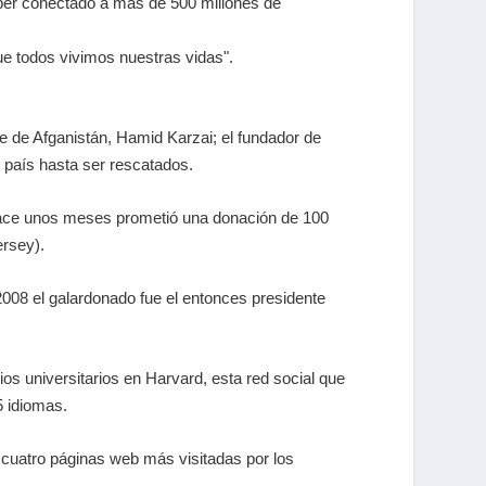
haber conectado a más de 500 millones de
ue todos vivimos nuestras vidas"
.
e de Afganistán, Hamid Karzai; el fundador de
 país hasta ser rescatados.
 Hace unos meses prometió una donación de 100
ersey).
2008 el galardonado fue el entonces presidente
ios universitarios en Harvard, esta red social que
5 idiomas.
 cuatro páginas web más visitadas por los