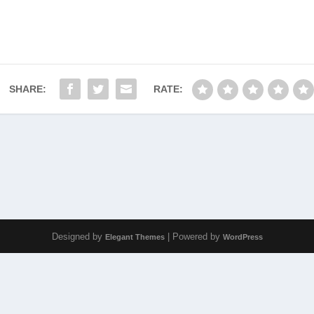
SHARE:
RATE:
Designed by
| Powered by
Elegant Themes
WordPress