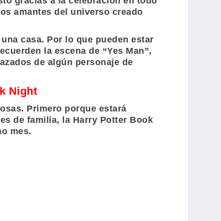
to gracias a la celebración en todo
 los amantes del universo creado
 una casa. Por lo que pueden estar
 recuerden la escena de
“Yes Man”
,
frazados de algún personaje de
k Night
cosas. Primero porque estará
es de familia, la
Harry Potter Book
cho mes.