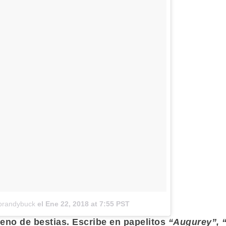
brandybuck
el
Ene 22, 2018 at 7:55 PST
leno de bestias. Escribe en papelitos
“Augurey”, “