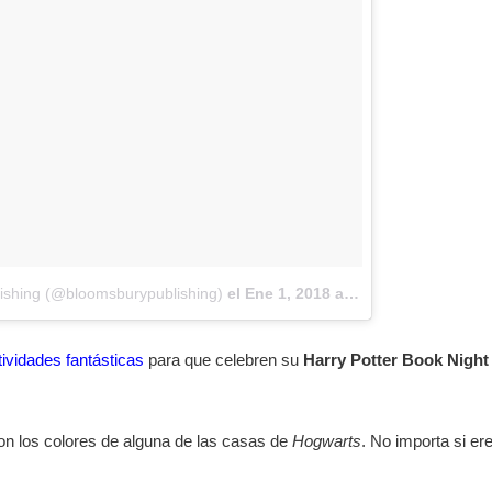
ishing (@bloomsburypublishing)
el
Ene 1, 2018 at 1:09 PST
tividades fantásticas
para que celebren su
Harry Potter Book Night
on los colores de alguna de las casas de
Hogwarts
. No importa si e