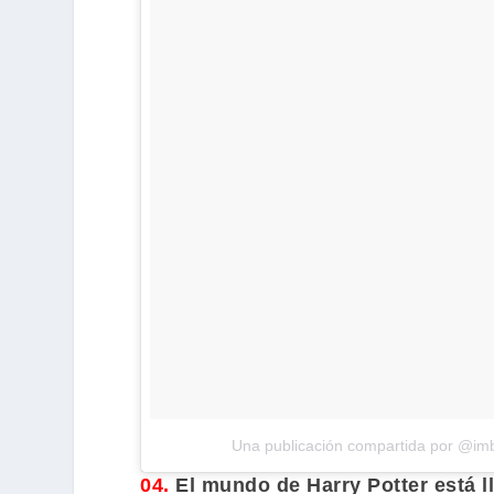
Una publicación compartida por @im
04.
El mundo de
Harry Potter
está l