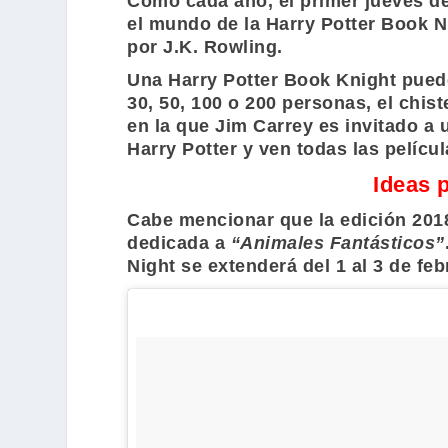
Como cada año, el primer jueves de
el mundo de la
Harry Potter Book N
por
J.K. Rowling
.
Una
Harry Potter Book Knight
puede
30, 50, 100 o 200 personas, el chi
en la que
Jim Carrey
es invitado a 
Harry Potter
y ven todas las películ
Ideas 
Cabe mencionar que la edición 2018
dedicada a
“Animales Fantásticos”
Night
se extenderá del 1 al 3 de feb