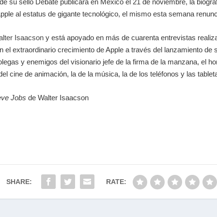
 su sello Debate publicará en México el 21 de noviembre, la biogra
a Apple al estatus de gigante tecnológico, el mismo esta semana renunc
lter Isaacson
y está apoyado en más de cuarenta entrevistas realiza
 el extraordinario crecimiento de Apple a través del lanzamiento de 
olegas y enemigos del visionario jefe de la firma de la manzana, el
l cine de animación, la de la música, la de los teléfonos y las tabletas
eve Jobs
de Walter Isaacson
SHARE:
RATE: