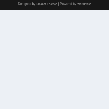
Designed by
| Powered by
Elegant Themes
WordPress