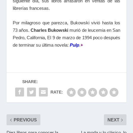
siguiente día, sus libros arrasaron en ventas de las
librerías francesas.
Por milagroso que parezca, Bukowski vivió hasta los
73 años.
Charles Bukowski
murió de leucemia en San
Pedro, California, El 9 de marzo de 1994 poco después
de terminar su última novela:
Pulp
.
+
SHARE:
RATE:
PREVIOUS
NEXT
Diez libros para conocer la
La moda y lo clásico, lo