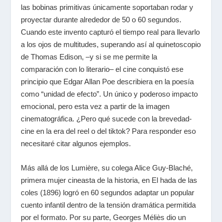
las bobinas primitivas únicamente soportaban rodar y
proyectar durante alrededor de 50 o 60 segundos.
Cuando este invento capturó el tiempo real para llevarlo
a los ojos de multitudes, superando así al quinetoscopio
de
Thomas Edison
, –y si se me permite la
comparación con lo literario– el cine conquistó ese
principio que
Edgar Allan Poe
describiera en la poesía
como “unidad de efecto”. Un único y poderoso impacto
emocional, pero esta vez a partir de la imagen
cinematográfica. ¿Pero qué sucede con la brevedad-
cine en la era del
reel
o del
tiktok
? Para responder eso
necesitaré citar algunos ejemplos.
Más allá de los Lumière, su colega
Alice Guy-Blaché
,
primera mujer cineasta de la historia, en
El hada de las
coles
(1896) logró en 60 segundos adaptar un popular
cuento infantil dentro de la tensión dramática permitida
por el formato. Por su parte,
Georges Méliès
dio un