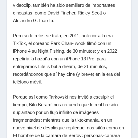
videoclip, también ha sido semillero de importantes
cineastas, como
David Fincher, Ridley Scott
o
Alejandro G. Iñárritu
.
Pero si de retos se trata, en 2011, anterior a la era
TikTok
, el coreano
Park Chan- wook
filmó con un
iPhone 4 su
Night Fishing
, de 30 minutos; y en 2022
repetiría la hazaña con un iPhone 13 Pro, para
entregarnos
Life is but a dream
, de 21 minutos,
recordándonos que sí hay cine (y breve) en la era del
teléfono móvil.
Porque así como
Tarkovski
nos invitó a esculpir el
tiempo,
Bifo Berardi
nos recuerda que lo real ha sido
suplantado por un flujo infinito de imágenes
fragmentadas; mientras que la
tiktokmanía
, en un
nuevo nivel de despliegue-repliegue, nos sitúa como en
El hombre de la cámara
de
Vértov
: personas-cámara