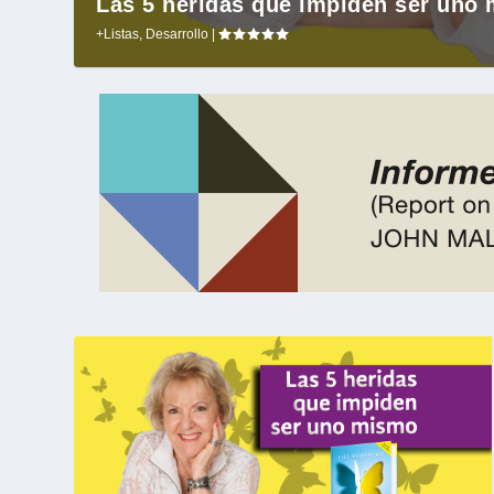
Las 5 heridas que impiden ser uno
+Listas
,
Desarrollo
|