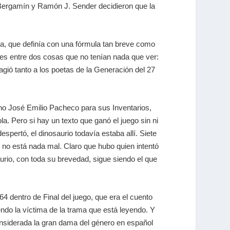
 Bergamín
y
Ramón J. Sender
decidieron que la
ría, que definía con una fórmula tan breve como
tes entre dos cosas que no tenían nada que ver:
tagió tanto a los poetas de la Generación del 27
ano
José Emilio Pacheco
para sus
Inventarios
,
ola
. Pero si hay un texto que ganó el juego sin ni
spertó, el dinosaurio todavía estaba allí.
Siete
, no está nada mal. Claro que hubo quien intentó
urio
, con toda su brevedad, sigue siendo el que
964 dentro de
Final del juego
, que era el cuento
endo la víctima de la trama que está leyendo. Y
onsiderada la gran dama del género en español