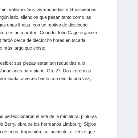
l minimalismo. Sus
Gymnopédies
y
Gnossiennes
,
ngún lado, silencios que pesan tanto como las
enas unas líneas, con un motivo de dieciocho
vísima en un maratón. Cuando
John Cage
organizó
) tardó cerca de dieciocho horas en tocarla
o más largo que existe.
osible: sus piezas están tan reducidas a lo
Variaciones para piano, Op. 27
. Dos corcheas.
terminada: a veces basta con decirla una vez,
s perfeccionaron el arte de la miniatura: pinturas
de Berry
, obra de los
hermanos Limbourg
. Siglos
de mirar. Impresión, sol naciente, el lienzo que