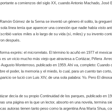
mportante a comienzos del siglo XX, cuando
Antonio Machado, José
Ramón Gómez de la Serna
se inventó un género él solito, la gregue
sola línea tenía que aparecer una conexión que nadie había visto an
Escribió varios miles a lo largo de su vida (sí, miles) y su invento con
ron después.
ia forma exprés: el microrrelato. El término lo acuñó en 1977 el mexic
as es un vicio mucho más viejo que atraviesa a
Cortázar, Piñera Arre
o
Augusto Monterroso
, publicado en 1959. Ahí va, completo:
Cuando de
bre el poder, la memoria y el miedo, lo cual, para un cuento tan corto
paricio
se lució con
Luis XIV
,
de una sola palabra:
Yo
. Pero
El dinosa
tázar
decía de su propio
Continuidad de los parques
, publicado en 1
as una página en la que un lector, absorto en una novela, termina si
pocas autoras tienen tanto peso como la argentina
Ana María Shua
, c