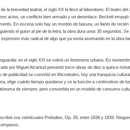
de la brevedad teatral, el siglo XX la llevó al laboratorio. El teatro d
tres actos, un conflicto bien armado y un desenlace. Beckett empujó e
rgumento. En escena solo hay un montón de basura, un llanto de recién
uiendo el guion al pie de la letra, la obra dura unos 35 segundos. Se
a expresión más radical de algo que ya venía asomando en la obra tar
nguardia: en el siglo XXI se volvió un fenómeno urbano. En noviembre
ezado por
Miguel Alcantud
presentó trece obras de diez a quince minu
de publicidad se convirtió en Microteatro, hoy una franquicia cultur
, elige cuánto tiempo quedarse y ve la función a centímetros de los a
autónoma de siempre, pero convertida en un modelo de consumo cultu
scribió sus veinticuatro
Preludios, Op. 28
, entre 1838 y 1839. Ningun
 compases.