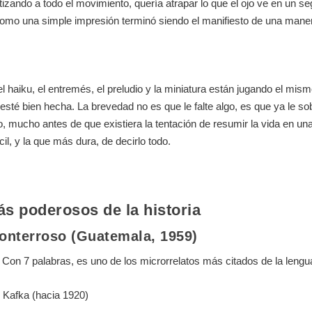
izando a todo el movimiento, quería atrapar lo que el ojo ve en un s
omo una simple impresión terminó siendo el manifiesto de una maner
to, el haiku, el entremés, el preludio y la miniatura están jugando el 
sté bien hecha. La brevedad no es que le falte algo, es que ya le sob
lo, mucho antes de que existiera la tentación de resumir la vida en un
il, y la que más dura, de decirlo todo.
s poderosos de la historia
onterroso (Guatemala, 1959)
Con 7 palabras, es uno de los microrrelatos más citados de la lengu
z Kafka (hacia 1920)