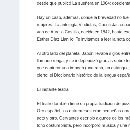
desde que publicó
La sueñera
en 1984: doscientas
Hay un caso, además, donde la brevedad no fue sol
mujeres. La antología Vindictas,
Cuentistas cuba
van
de Aurelia Castillo
, nacida en 1842, hasta es
Esther Díaz Llanillo
. Te invitamos a leer la nota 
Al otro lado del planeta, Japón llevaba siglos e
llamado renga, y se independizó gracias sobre t
que capturar una imagen (una rana, un estanque, un
cierto: el Diccionario histórico de la lengua esp
El instante teatral
El teatro también tiene su propia tradición de pie
Oro español, los entremeses eran pequeñas obra
acto y otro.
Cervantes
escribió algunos de los más
tono costumbrista, pero incorporó música y una m