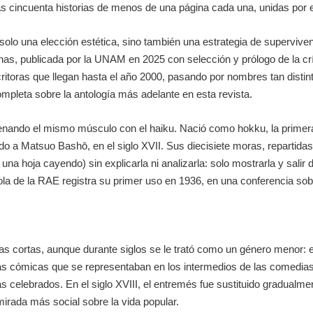
 cincuenta historias de menos de una página cada una, unidas por el
o una elección estética, sino también una estrategia de supervivenci
nas
, publicada por la UNAM en 2025 con selección y prólogo de la cr
critoras que llegan hasta el año 2000, pasando por nombres tan dist
completa sobre la antología más adelante en esta revista.
ntrenando el mismo músculo con el haiku. Nació como hokku, la prime
odo a
Matsuo Bashō
, en el siglo XVII. Sus diecisiete moras, repartida
a hoja cayendo) sin explicarla ni analizarla: solo mostrarla y salir de
añola de la RAE registra su primer uso en 1936, en una conferencia so
zas cortas, aunque durante siglos se le trató como un género menor: el 
s cómicas que se representaban en los intermedios de las comedias 
 celebrados. En el siglo XVIII, el entremés fue sustituido gradualme
irada más social sobre la vida popular.