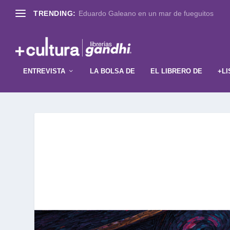
TRENDING:
Eduardo Galeano en un mar de fueguitos
ENTREVISTA
LA BOLSA DE
EL LIBRERO DE
+LI