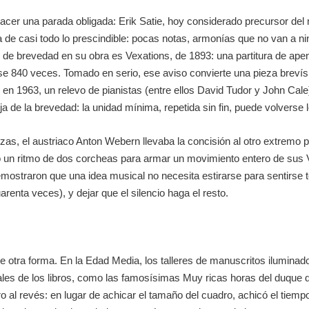
hacer una parada obligada:
Erik Satie
, hoy considerado precursor de
 de casi todo lo prescindible: pocas notas, armonías que no van a ni
 de brevedad en su obra es
Vexations
, de 1893: una partitura de ap
tirse 840 veces. Tomado en serio, ese aviso convierte una pieza bre
 en 1963, un relevo de pianistas (entre ellos
David Tudor
y
John Cale
de la brevedad: la unidad mínima, repetida sin fin, puede volverse l
zas, el austriaco
Anton Webern
llevaba la concisión al otro extremo p
ó un ritmo de dos corcheas para armar un movimiento entero de sus
mostraron que una idea musical no necesita estirarse para sentirse 
arenta veces), y dejar que el silencio haga el resto.
e otra forma. En la Edad Media, los talleres de manuscritos iluminado
ales de los libros, como las famosísimas
Muy ricas horas del duque 
 al revés: en lugar de achicar el tamaño del cuadro, achicó el tiempo 