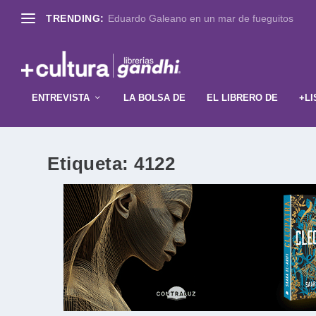
TRENDING:
Eduardo Galeano en un mar de fueguitos
ENTREVISTA
LA BOLSA DE
EL LIBRERO DE
+LI
Etiqueta:
4122