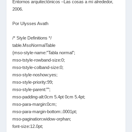
Entornos arquitectónicos –Las cosas a mi alrededor,
2006.
Por Ulysses Avath
/* Style Definitions */
table.MsoNormalTable
{mso-style-name:”Tabla normal”;
mso-tstyle-rowband-size:0;
mso-tstyle-colband-size:0;
mso-style-noshow:yes;
mso-style-priority:99;
mso-style-parent:””;
mso-padding-alt:0cm 5.4pt 0cm 5.4pt;
mso-para-margin:0cm;
mso-para-margin-bottom:.0001pt;
mso-pagination:widow-orphan;
font-size:12.0pt;