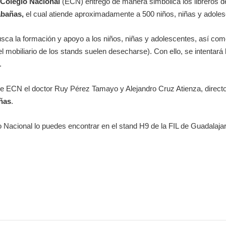
 Colegio Nacional
(ECN) entregó de manera simbólica los libreros de
bañas,
el cual atiende aproximadamente a 500 niños, niñas y adolesc
sca la formación y apoyo a los niños, niñas y adolescentes, así como 
del mobiliario de los stands suelen desecharse). Con ello, se intentará
.
 ECN el doctor Ruy Pérez Tamayo y Alejandro Cruz Atienza, director ed
ñas
.
io Nacional lo puedes encontrar en el stand H9 de la FIL de Guadalaja