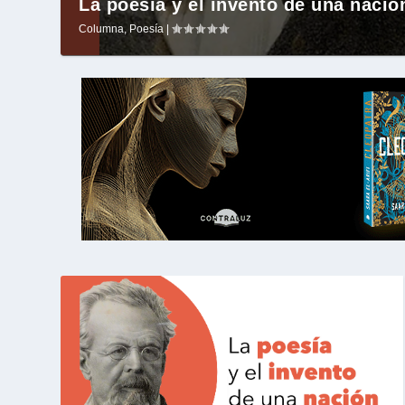
La poesía y el invento de una nació
Columna
,
Poesía
|