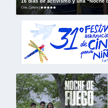
16 días de activismo y una “Noche 
Cine
,
Cultura
|