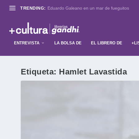
TRENDING:
Eduardo Galeano en un mar de fueguitos
ENTREVISTA
LA BOLSA DE
EL LIBRERO DE
+LI
Etiqueta:
Hamlet Lavastida