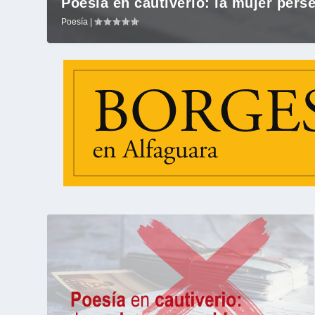
Poesía en cautiverio: la mujer pers
Poesía
|