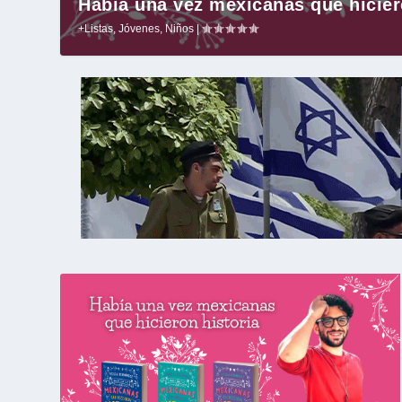
Había una vez mexicanas que hicier
+Listas
,
Jóvenes
,
Niños
|