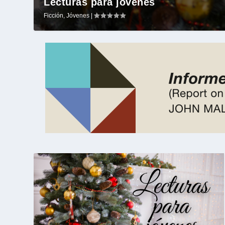
Lecturas para jóvenes
Ficción
,
Jóvenes
|