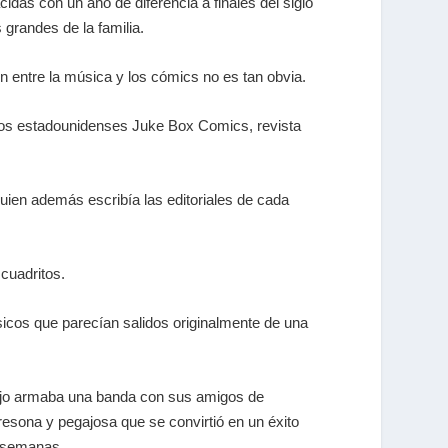
idas con un año de diferencia a finales del siglo
randes de la familia.
 entre la música y los cómics no es tan obvia.
oscos estadounidenses Juke Box Comics, revista
ien además escribía las editoriales de cada
cuadritos.
icos que parecían salidos originalmente de una
rrojo armaba una banda con sus amigos de
fresona y pegajosa que se convirtió en un éxito
o semanas,