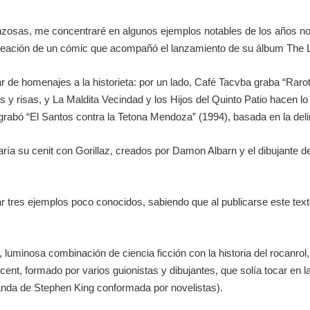
zosas, me concentraré en algunos ejemplos notables de los años n
creación de un cómic que acompañó el lanzamiento de su álbum The L
r de homenajes a la historieta: por un lado, Café Tacvba graba “Raro
y risas, y La Maldita Vecindad y los Hijos del Quinto Patio hacen lo 
grabó “El Santos contra la Tetona Mendoza” (1994), basada en la deli
aría su cenit con Gorillaz, creados por Damon Albarn y el dibujante 
r tres ejemplos poco conocidos, sabiendo que al publicarse este tex
, luminosa combinación de ciencia ficción con la historia del rocanrol
cent, formado por varios guionistas y dibujantes, que solía tocar en 
anda de Stephen King conformada por novelistas).