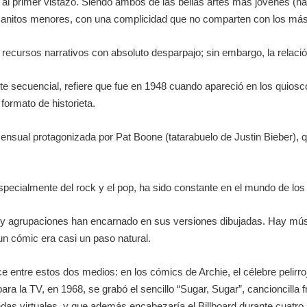
e al primer vistazo. Siendo ambos de las bellas artes más jóvenes (nac
nitos menores, con una complicidad que no comparten con los más g
cursos narrativos con absoluto desparpajo; sin embargo, la relación
arte secuencial, refiere que fue en 1948 cuando apareció en los qui
ormato de historieta.
sual protagonizada por Pat Boone (tatarabuelo de Justin Bieber), qu
specialmente del rock y el pop, ha sido constante en el mundo de los 
 y agrupaciones han encarnado en sus versiones dibujadas. Hay mús
e un cómic era casi un paso natural.
ce entre estos dos medios: en los cómics de Archie, el célebre peli
ara la TV, en 1968, se grabó el sencillo “Sugar, Sugar”, cancioncilla 
ndas virtuales, y que además encabezaría el Billboard durante cuatr