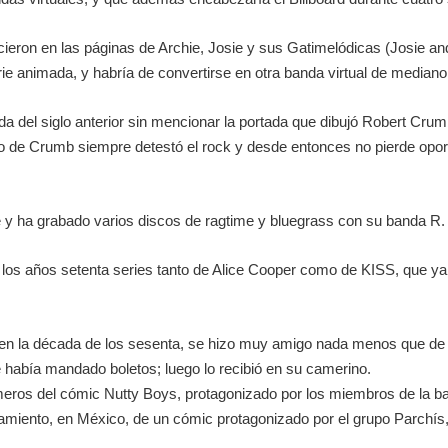
ieron en las páginas de Archie, Josie y sus Gatimelódicas (Josie an
rie animada, y habría de convertirse en otra banda virtual de mediano 
a del siglo anterior sin mencionar la portada que dibujó Robert Crum
o de Crumb siempre detestó el rock y desde entonces no pierde oport
e y ha grabado varios discos de ragtime y bluegrass con su banda R
los años setenta series tanto de Alice Cooper como de KISS, que ya 
 en la década de los sesenta, se hizo muy amigo nada menos que de
e había mandado boletos; luego lo recibió en su camerino.
eros del cómic Nutty Boys, protagonizado por los miembros de la ba
amiento, en México, de un cómic protagonizado por el grupo Parchís, 