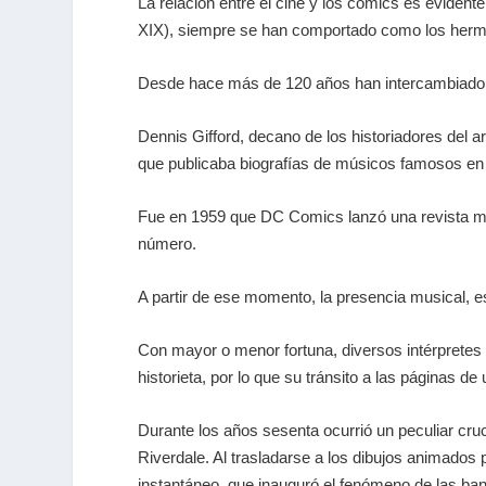
La relación entre el cine y los cómics es evident
XIX), siempre se han comportado como los herma
Desde hace más de 120 años han intercambiado re
Dennis Gifford, decano de los historiadores del 
que publicaba biografías de músicos famosos en f
Fue en 1959 que DC Comics lanzó una revista men
número.
A partir de ese momento, la presencia musical, e
Con mayor o menor fortuna, diversos intérpretes
historieta, por lo que su tránsito a las páginas d
Durante los años sesenta ocurrió un peculiar cru
Riverdale. Al trasladarse a los dibujos animados p
instantáneo, que inauguró el fenómeno de las ba