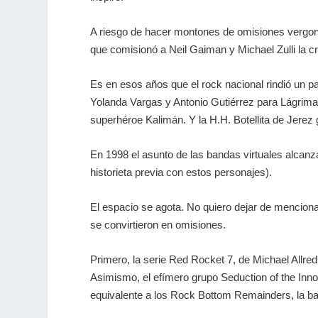
A riesgo de hacer montones de omisiones vergon
que comisionó a Neil Gaiman y Michael Zulli la 
Es en esos años que el rock nacional rindió un pa
Yolanda Vargas y Antonio Gutiérrez para Lágrimas 
superhéroe Kalimán. Y la H.H. Botellita de Jerez 
En 1998 el asunto de las bandas virtuales alcanz
historieta previa con estos personajes).
El espacio se agota. No quiero dejar de menciona
se convirtieron en omisiones.
Primero, la serie Red Rocket 7, de Michael Allred
Asimismo, el efímero grupo Seduction of the Inno
equivalente a los Rock Bottom Remainders, la b