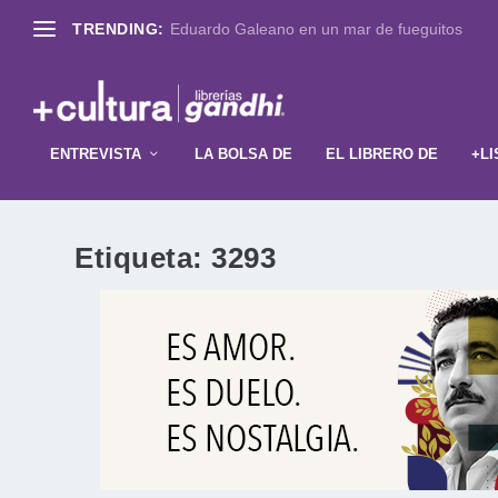
TRENDING:
Eduardo Galeano en un mar de fueguitos
ENTREVISTA
LA BOLSA DE
EL LIBRERO DE
+LI
Etiqueta:
3293