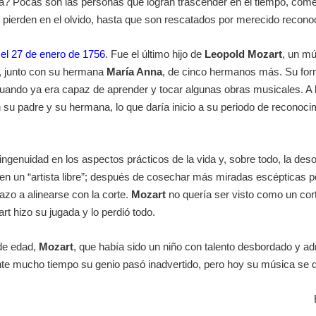
oria? Pocas son las personas que logran trascender en el tiempo, co
ierden en el olvido, hasta que son rescatados por merecido reconoc
 el 27 de enero de 1756
. Fue el último hijo de
Leopold Mozart
, un mú
e, junto con su hermana
María Anna
, de cinco hermanos más. Su form
cuando ya era capaz de aprender y tocar algunas obras musicales. A
n su padre y su hermana, lo que daría inicio a su periodo de reconoci
ingenuidad en los aspectos prácticos de la vida y, sobre todo, la deso
en un “artista libre”; después de cosechar más miradas escépticas por
azo a alinearse con la corte.
Mozart
no quería ser visto como un cor
rt hizo su jugada y lo perdió todo.
 de edad,
Mozart
, que había sido un niño con talento desbordado y adm
e mucho tiempo su genio pasó inadvertido, pero hoy su música se dej