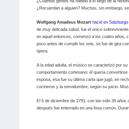
¿Cuántos genios ha habido a lo largo de la hist
¿Recuerdan a alguien? Muchos, sin embargo, se p
Wolfgang Amadeus Mozart
nació en Salzburgo
de muy delicada salud, fue el único sobrevivient
en aquel entonces, comenzó a los cuatro años, 
poco antes de cumplir los seis, se fue de gira co
ópera.
A la edad adulta, el músico se caracterizó por su 
comportamiento cortesano: él quería convertirse 
esposa, ésa fue su última carta que jugó, en rech
cocineros y la servidumbre, según su juicio. Moza
El 5 de diciembre de 1791, con tan sólo 35 años
después fue enterrado en una fosa común. Durant