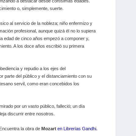
menzando a destacar desde cortísimas edades.
imiento o, simplemente, suerte.
sico al servicio de la nobleza; niño enfermizo y
ación profesional, aunque quizá él no lo supiera
 la edad de cinco años empezó a componer y,
miento. A los doce años escribió su primera
bediencia y repudio a los ejes del
 parte del público y el distanciamiento con su
tesano servil, como eran concebidos los
irado por un vasto público, falleció; un día
a discurrir entre nosotros.
Encuentra la obra de
Mozart
en Librerías Gandhi.