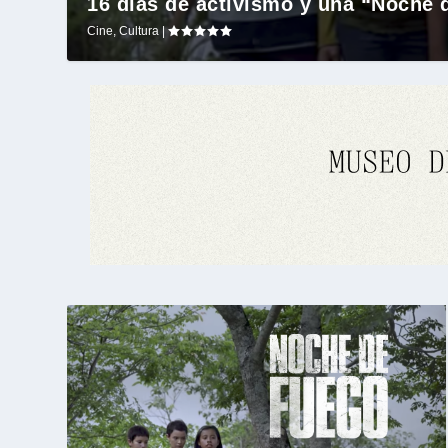
16 días de activismo y una “Noche 
Cine
,
Cultura
|