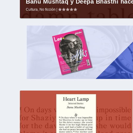
Banu Mushtaq y Deepa Bhasthi hacen
Cultura
,
No ficción
|