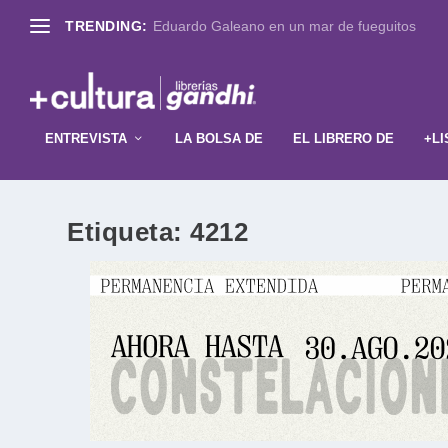
TRENDING:
Eduardo Galeano en un mar de fueguitos
ENTREVISTA
LA BOLSA DE
EL LIBRERO DE
+LI
Etiqueta:
4212