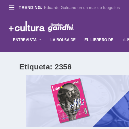
TRENDING:
Eduardo Galeano en un mar de fueguitos
ENTREVISTA
LA BOLSA DE
EL LIBRERO DE
+LI
Etiqueta:
2356