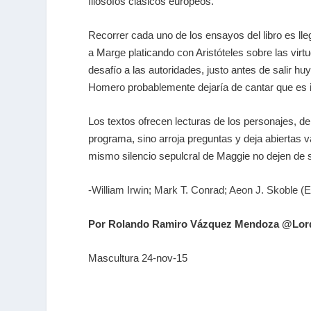
filósofos clásicos europeos.
Recorrer cada uno de los ensayos del libro es lle
a Marge platicando con Aristóteles sobre las vir
desafío a las autoridades, justo antes de salir h
Homero probablemente dejaría de cantar que es i
Los textos ofrecen lecturas de los personajes, de
programa, sino arroja preguntas y deja abiertas
mismo silencio sepulcral de Maggie no dejen de sin
-William Irwin; Mark T. Conrad; Aeon J. Skoble (E
Por Rolando Ramiro Vázquez Mendoza @Lo
Mascultura 24-nov-15