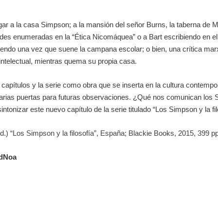
gar a la casa Simpson; a la mansión del señor Burns, la taberna de Mo
tudes enumeradas en la “Ética Nicomáquea” o a Bart escribiendo en el
uyendo una vez que suene la campana escolar; o bien, una crítica mar
ntelectual, mientras quema su propia casa.
 capítulos y la serie como obra que se inserta en la cultura contempo
 varias puertas para futuras observaciones. ¿Qué nos comunican los
tonizar este nuevo capítulo de la serie titulado “Los Simpson y la fil
d.) “Los Simpson y la filosofía”, España; Blackie Books, 2015, 399 pp
rdNoa