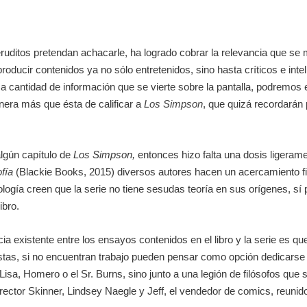
eruditos pretendan achacarle, ha logrado cobrar la relevancia que se
roducir contenidos ya no sólo entretenidos, sino hasta críticos e inte
sa cantidad de información que se vierte sobre la pantalla, podremos
anera más que ésta de calificar a
Los Simpson
, que quizá recordarán
lgún capítulo de
Los Simpson,
entonces hizo falta una dosis ligerame
fía
(Blackie Books, 2015) diversos autores hacen un acercamiento filo
tología creen que la serie no tiene sesudas teoría en sus orígenes, 
ibro.
 existente entre los ensayos contenidos en el libro y la serie es qu
istas, si no encuentran trabajo pueden pensar como opción dedicarse
 Lisa, Homero o el Sr. Burns, sino junto a una legión de filósofos que
l director Skinner, Lindsey Naegle y Jeff, el vendedor de comics, reu