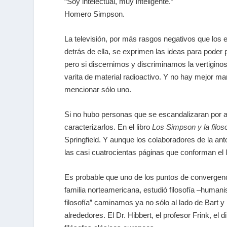
“Soy intelectual, muy inteligente.”
Homero Simpson.
La televisión, por más rasgos negativos que los 
detrás de ella, se exprimen las ideas para poder p
pero si discernimos y discriminamos la vertigino
varita de material radioactivo. Y no hay mejor m
mencionar sólo uno.
Si no hubo personas que se escandalizaran por a
caracterizarlos. En el libro
Los Simpson y la filoso
Springfield. Y aunque los colaboradores de la an
las casi cuatrocientas páginas que conforman el l
Es probable que uno de los puntos de convergencia
familia norteamericana, estudió filosofía –human
filosofía” caminamos ya no sólo al lado de Bart y
alrededores. El Dr. Hibbert, el profesor Frink, e