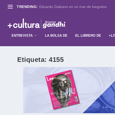
TRENDING:
Eduardo Galeano en un mar de fueguitos
ENTREVISTA
LA BOLSA DE
EL LIBRERO DE
+LI
Etiqueta:
4155