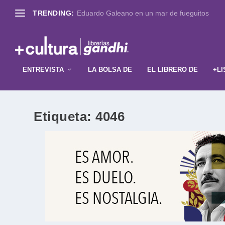
TRENDING:
Eduardo Galeano en un mar de fueguitos
ENTREVISTA
LA BOLSA DE
EL LIBRERO DE
+LI
Etiqueta:
4046