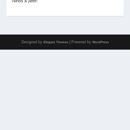
Niños a ¡leer!
Designed by
| Powered by
Elegant Themes
WordPress