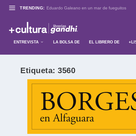
TRENDING:
Eduardo Galeano en un mar de fueguitos
ENTREVISTA
LA BOLSA DE
EL LIBRERO DE
+LI
Etiqueta:
3560