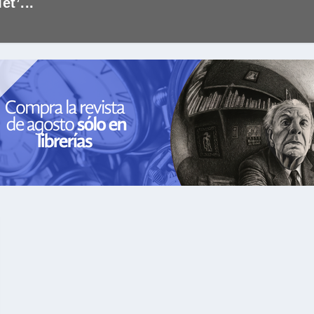
t’...