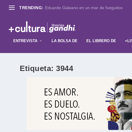
TRENDING:
Eduardo Galeano en un mar de fueguitos
ENTREVISTA
LA BOLSA DE
EL LIBRERO DE
+LI
Etiqueta:
3944