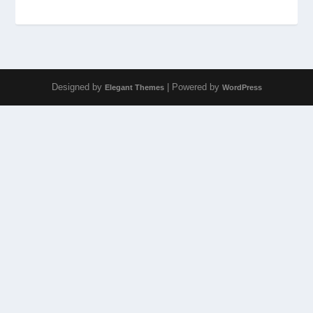
Designed by
| Powered by
Elegant Themes
WordPress