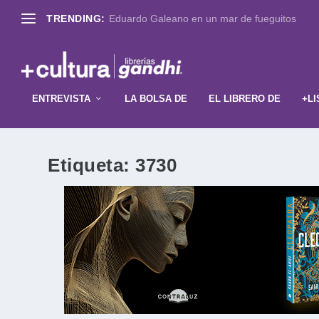
TRENDING:
Eduardo Galeano en un mar de fueguitos
ENTREVISTA
LA BOLSA DE
EL LIBRERO DE
+LI
Etiqueta:
3730