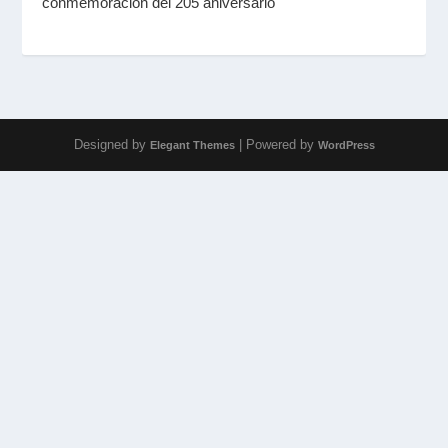
conmemoración del 205 aniversario
Designed by
| Powered by
Elegant Themes
WordPress