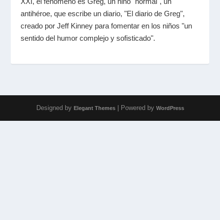
XXI, el fenómeno es Greg, un niño "normal", un
antihéroe, que escribe un diario, "El diario de Greg",
creado por Jeff Kinney para fomentar en los niños "un
sentido del humor complejo y sofisticado".
Designed by
| Powered by
Elegant Themes
WordPress