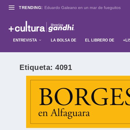
TRENDING:
Eduardo Galeano en un mar de fueguitos
ENTREVISTA
LA BOLSA DE
EL LIBRERO DE
+LI
Etiqueta:
4091