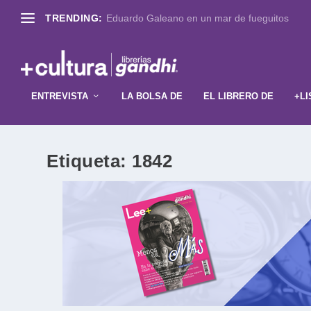
TRENDING:
Eduardo Galeano en un mar de fueguitos
ENTREVISTA
LA BOLSA DE
EL LIBRERO DE
+LI
Etiqueta:
1842