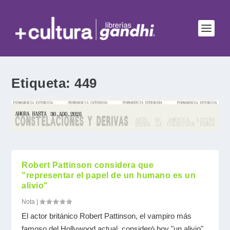
Etiqueta:
449
Robert Pattinson considera que
"representar el papel de un humano es un
alivio"
Nota
|
El actor británico Robert Pattinson, el vampiro más
famoso del Hollywood actual, consideró hoy "un alivio"