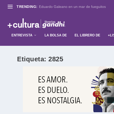
TRENDING:
Eduardo Galeano en un mar de fueguitos
ENTREVISTA
LA BOLSA DE
EL LIBRERO DE
+LI
Etiqueta:
2825