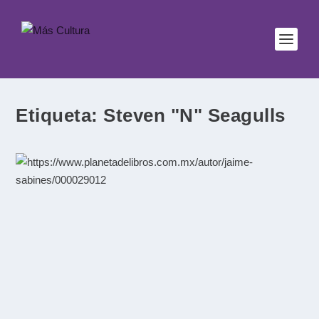
Etiqueta:
Steven "N" Seagulls
Entrevista a Steven “N” Seagulls
Música
|
28 de septiembre de 2020 En el 2014, la banda
finlandesa Steven “N” Seagulls ─juego de palabras...