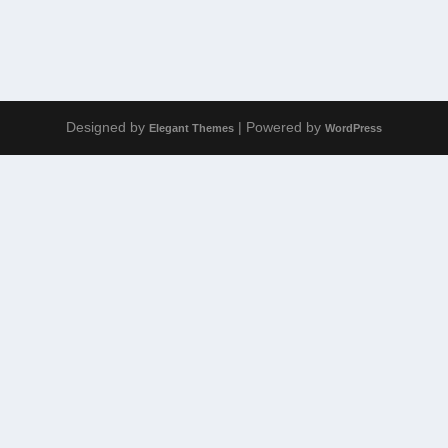
Entrevista a Steven “N” Seagulls
Designed by
| Powered by
Elegant Themes
WordPress