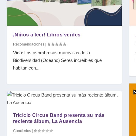
¡Niños a leer! Libros verdes
Recomendaciones
|
Vida: Las asombrosas maravillas de la
Biodiversidad (Oceano) Seres increíbles que
habitan con...
en un museo?
s reciente álbu...
mera aventura
Triciclo Circus Band presenta su más
reciente álbum, La Ausencia
Conciertos
|