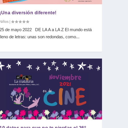
¡Una diversión diferente!
Niños
|
25 de mayo 2022 DE LA A a LA Z El mundo está
lleno de letras: unas son redondas, como...
10 datos para que no te pierdas el 26º