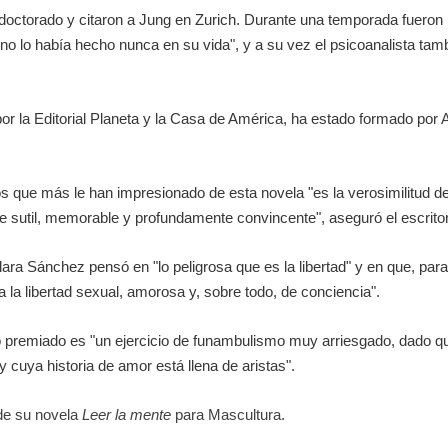
 doctorado y citaron a Jung en Zurich. Durante una temporada fueron p
o lo había hecho nunca en su vida", y a su vez el psicoanalista tamb
por la Editorial Planeta y la Casa de América, ha estado formado por
 que más le han impresionado de esta novela "es la verosimilitud de
 sutil, memorable y profundamente convincente", aseguró el escritor
 Clara Sánchez pensó en "lo peligrosa que es la libertad" y en que, par
a la libertad sexual, amorosa y, sobre todo, de conciencia".
o premiado es "un ejercicio de funambulismo muy arriesgado, dado 
y cuya historia de amor está llena de aristas".
 de su novela
Leer la mente
para Mascultura.