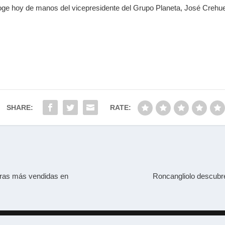
ecoge hoy de manos del vicepresidente del Grupo Planeta, José Creh
SHARE:
RATE:
ras más vendidas en
Roncangliolo descubr
Designed by
| Powered by
Elegant Themes
WordPress