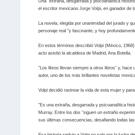
Una "extraña, desgarrada y psicoanalítica histor
el escritor mexicano
Jorge Volpi
, en ganador de 
La novela, elegida por unanimidad del jurado y q
personaje real "y fascinante, y hoy profundament
En estos términos describió Volpi (México, 1968)
acto asistió la alcaldesa de Madrid, Ana Botella.
"Los libros llevan siempre a otros libros" y, hac
autor, uno de los más brillantes novelistas mexic
Volpi decidió rastrear la vida de esta mujer y pa
"Es una extraña, desgarrada y psicoanalítica his
Murray. Entre los dos "siguen un extraño experime
sus últimas consecuencias, desafiando todas las
Esa historia sedujo a Volpi no solo por la lucha d