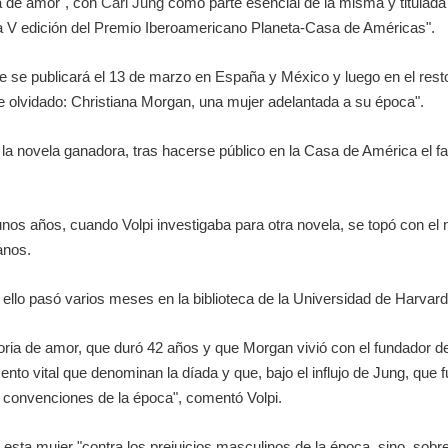
ia de amor", con
Carl Jung
como parte esencial de la misma y titulad
la V edición del Premio Iberoamericano Planeta-Casa de Américas".
ue se publicará el 13 de marzo en España y México y luego en el rest
e olvidado: Christiana Morgan, una mujer adelantada a su época".
 la novela ganadora, tras hacerse público en la Casa de América el fa
e unos años, cuando Volpi investigaba para otra novela, se topó con el
anos.
ra ello pasó varios meses en la biblioteca de la Universidad de Harva
toria de amor, que duró 42 años y que Morgan vivió con el fundador de
nto vital que denominan la díada y que, bajo el influjo de Jung, que f
 convenciones de la época", comentó Volpi.
e esta mujer "contra los prejuicios masculinos de la época, sino, sob